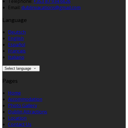
Téléphone
:
+353 87 934 6626
Email:
dublinvacations@gmail.com
Language
Deutsch
English
Español
Français
Italiano
Select language
Pages
Home
Accommodation
Photo Gallery
Dublin Attractions
Location
Contact Us