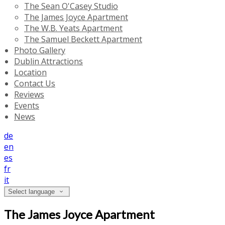
The Sean O'Casey Studio
The James Joyce Apartment
The W.B. Yeats Apartment
The Samuel Beckett Apartment
Photo Gallery
Dublin Attractions
Location
Contact Us
Reviews
Events
News
de
en
es
fr
it
Select language
The James Joyce Apartment