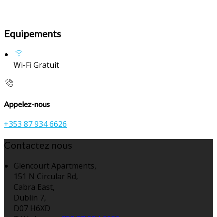
Equipements
Wi-Fi Gratuit
Appelez-nous
+353 87 934 6626
Contactez nous
Glencourt Apartments,
151 N Circular Rd,
Cabra East,
Dublin 7,
D07 H6XD