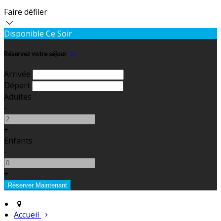
Faire défiler
Disponible Ce Soir
Réservez votre séjour
Arrivée
Départ
Adultes
-
+
Enfants
-
+
Accueil