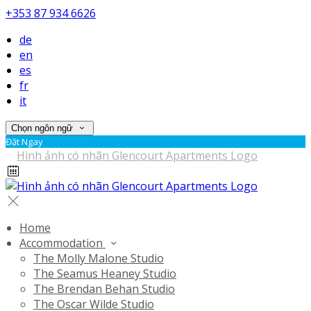
+353 87 934 6626
de
en
es
fr
it
Chọn ngôn ngữ
Đặt Ngay
Home
Accommodation
The Molly Malone Studio
The Seamus Heaney Studio
The Brendan Behan Studio
The Oscar Wilde Studio