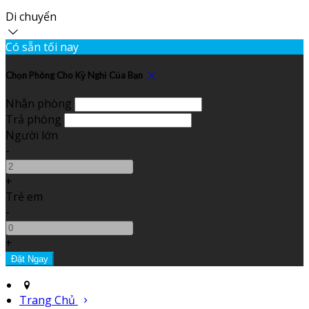
Di chuyển
Có sẵn tối nay
Chọn Phòng Cho Kỳ Nghỉ Của Bạn
Nhận phòng
Trả phòng
Người lớn
-
+
Trẻ em
-
+
Trang Chủ