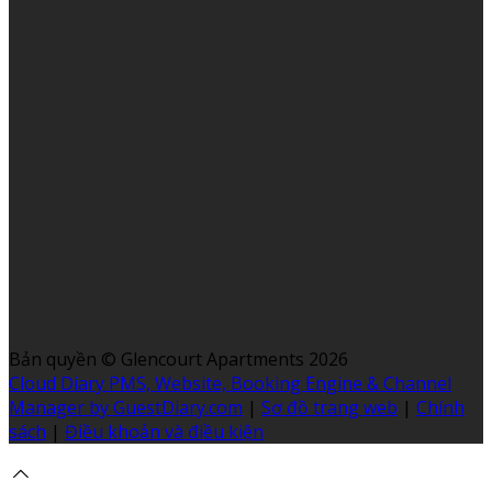
Bản quyền
©
Glencourt Apartments 2026
Cloud Diary PMS, Website, Booking Engine & Channel
Manager by GuestDiary.com
|
Sơ đồ trang web
|
Chính
sách
|
Điều khoản và điều kiện