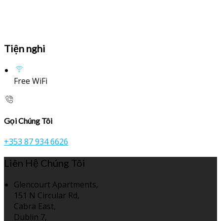
Tiện nghi
Free WiFi
Gọi Chúng Tôi
+353 87 934 6626
Liên Hệ Chúng Tôi
Glencourt Apartments,
151 N Circular Rd,
Cabra East,
Dublin 7,