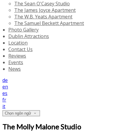
The Sean O'Casey Studio
The James Joyce Apartment
The W.B. Yeats Apartment
The Samuel Beckett Apartment
Photo Gallery
Dublin Attractions
Location
Contact Us
Reviews
Events
News
de
en
es
fr
it
Chọn ngôn ngữ
The Molly Malone Studio