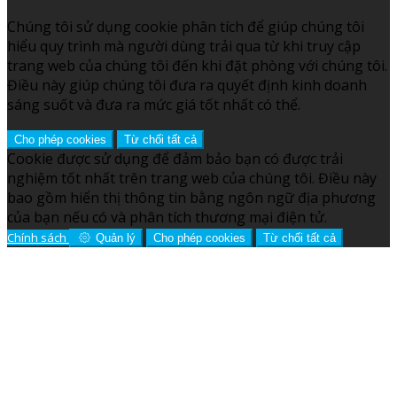
Chúng tôi sử dụng cookie phân tích để giúp chúng tôi
hiểu quy trình mà người dùng trải qua từ khi truy cập
trang web của chúng tôi đến khi đặt phòng với chúng tôi.
Điều này giúp chúng tôi đưa ra quyết định kinh doanh
sáng suốt và đưa ra mức giá tốt nhất có thể.
Cho phép cookies
Từ chối tất cả
Cookie được sử dụng để đảm bảo bạn có được trải
nghiệm tốt nhất trên trang web của chúng tôi. Điều này
bao gồm hiển thị thông tin bằng ngôn ngữ địa phương
của bạn nếu có và phân tích thương mại điện tử.
Chính sách
Quản lý
Cho phép cookies
Từ chối tất cả