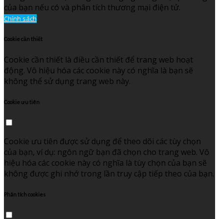
của bạn nếu có và phân tích thương mại điện tử.
Chính sách
Cookie cần thiết
Cookie cần thiết là điều cần thiết để trang web hoạt
động. Vô hiệu hóa các cookie này có nghĩa là bạn sẽ
không thể sử dụng trang web này.
Cookie ưu tiên
Cookie ưu tiên được sử dụng để theo dõi các tùy chọn
của bạn, ví dụ: ngôn ngữ bạn đã chọn cho trang web. Vô
hiệu hóa các cookie này có nghĩa là tùy chọn của bạn sẽ
không được ghi nhớ trong lần truy cập tiếp theo của bạn.
Phân tích cookies