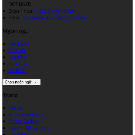
D07 H6XD
Điện Thoại
:
+353 87 934 6626
Email:
dublinvacations@gmail.com
Ngôn ngữ
Deutsch
English
Español
Français
Italiano
Chọn ngôn ngữ
Trang
Home
Accommodation
Photo Gallery
Dublin Attractions
Location