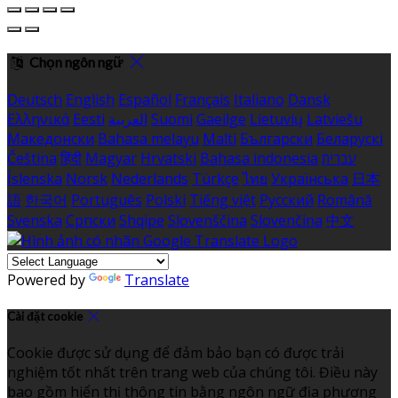
Chọn ngôn ngữ
Deutsch
English
Español
Français
Italiano
Dansk
Ελληνικά
Eesti
العربية
Suomi
Gaeilge
Lietuvių
Latviešu
Македонски
Bahasa melayu
Malti
Български
Беларускі
Čeština
हिंदी
Magyar
Hrvatski
Bahasa indonesia
עברית
Íslenska
Norsk
Nederlands
Türkçe
ไทย
Українська
日本
語
한국어
Português
Polski
Tiếng việt
Русский
Română
Svenska
Српски
Shqipe
Slovenščina
Slovenčina
中文
Powered by
Translate
Cài đặt cookie
Cookie được sử dụng để đảm bảo bạn có được trải
nghiệm tốt nhất trên trang web của chúng tôi. Điều này
bao gồm hiển thị thông tin bằng ngôn ngữ địa phương