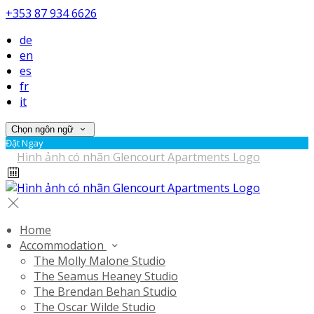
+353 87 934 6626
de
en
es
fr
it
Chọn ngôn ngữ
Đặt Ngay
Home
Accommodation
The Molly Malone Studio
The Seamus Heaney Studio
The Brendan Behan Studio
The Oscar Wilde Studio