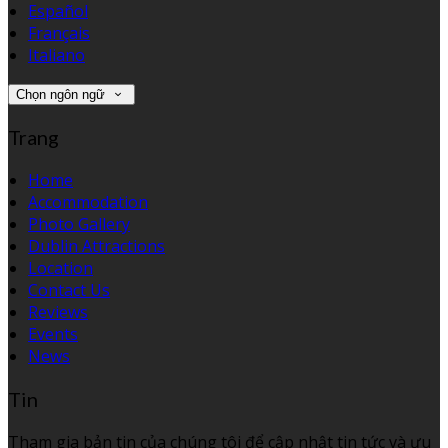
Español
Français
Italiano
Chọn ngôn ngữ
Trang
Home
Accommodation
Photo Gallery
Dublin Attractions
Location
Contact Us
Reviews
Events
News
Tin
Tham gia bản tin của chúng tôi để cập nhật tin tức và ưu