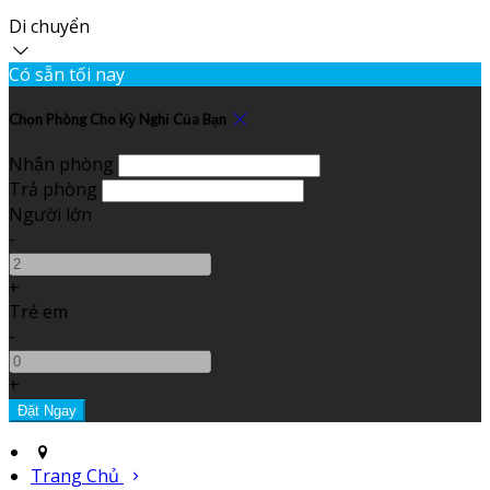
Di chuyển
Có sẵn tối nay
Chọn Phòng Cho Kỳ Nghỉ Của Bạn
Nhận phòng
Trả phòng
Người lớn
-
+
Trẻ em
-
+
Trang Chủ