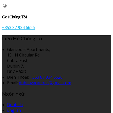
Gọi Chúng Tôi
+353 87 934 6626
Liên Hệ Chúng Tôi
Glencourt Apartments,
151 N Circular Rd,
Cabra East,
Dublin 7,
D07 H6XD
Điện Thoại
:
+353 87 934 6626
Email:
dublinvacations@gmail.com
Ngôn ngữ
Deutsch
English