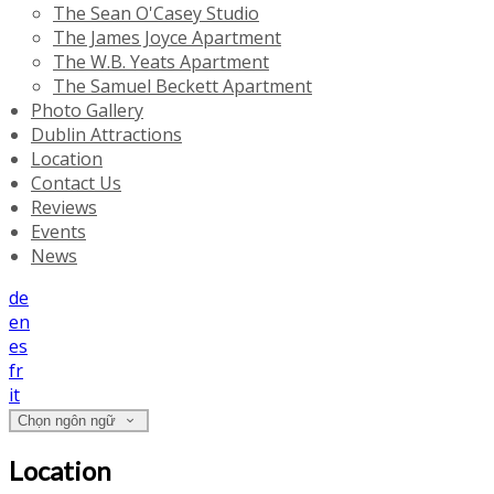
The Sean O'Casey Studio
The James Joyce Apartment
The W.B. Yeats Apartment
The Samuel Beckett Apartment
Photo Gallery
Dublin Attractions
Location
Contact Us
Reviews
Events
News
de
en
es
fr
it
Chọn ngôn ngữ
Location