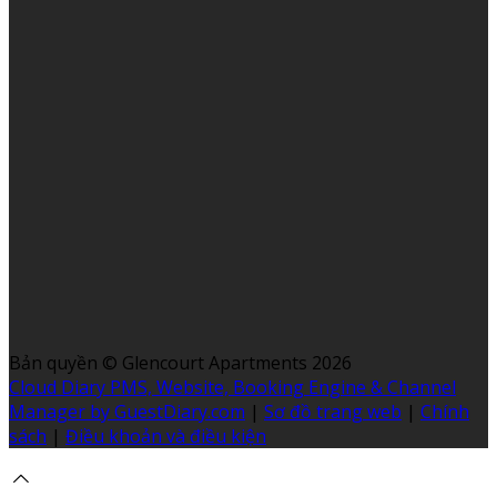
Bản quyền
©
Glencourt Apartments 2026
Cloud Diary PMS, Website, Booking Engine & Channel
Manager by GuestDiary.com
|
Sơ đồ trang web
|
Chính
sách
|
Điều khoản và điều kiện