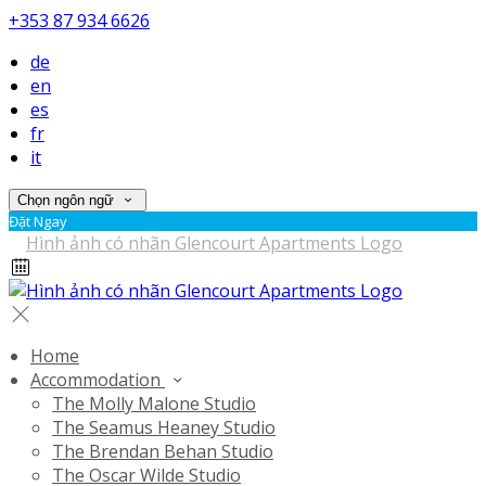
+353 87 934 6626
de
en
es
fr
it
Chọn ngôn ngữ
Đặt Ngay
Home
Accommodation
The Molly Malone Studio
The Seamus Heaney Studio
The Brendan Behan Studio
The Oscar Wilde Studio