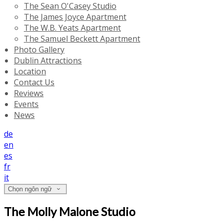
The Sean O'Casey Studio
The James Joyce Apartment
The W.B. Yeats Apartment
The Samuel Beckett Apartment
Photo Gallery
Dublin Attractions
Location
Contact Us
Reviews
Events
News
de
en
es
fr
it
Chọn ngôn ngữ
The Molly Malone Studio