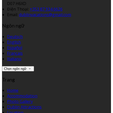
D07 H6XD
Điện Thoại
:
+353 87 934 6626
Email:
dublinvacations@gmail.com
Ngôn ngữ
Deutsch
English
Español
Français
Italiano
Chọn ngôn ngữ
Trang
Home
Accommodation
Photo Gallery
Dublin Attractions
Location