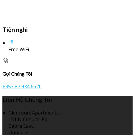
Tiện nghi
Free WiFi
Gọi Chúng Tôi
+353 87 934 6626
Liên Hệ Chúng Tôi
Glencourt Apartments,
151 N Circular Rd,
Cabra East,
Dublin 7,