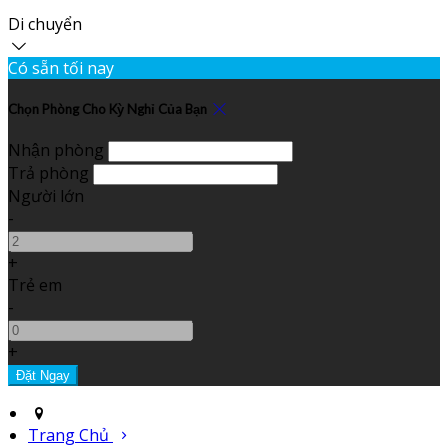
Di chuyển
Có sẵn tối nay
Chọn Phòng Cho Kỳ Nghỉ Của Bạn
Nhận phòng
Trả phòng
Người lớn
-
+
Trẻ em
-
+
Trang Chủ